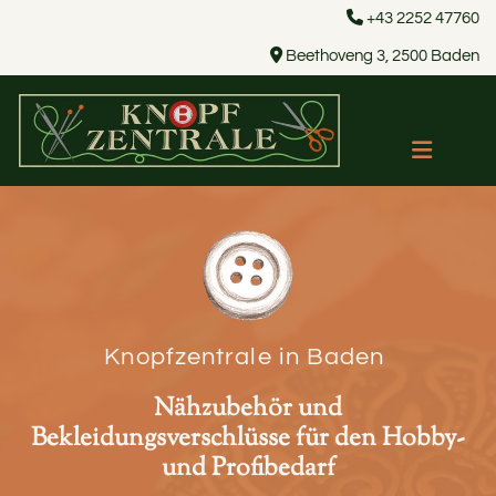

+43 2252 47760

Beethoveng 3, 2500 Baden
Knopfzentrale in Baden
Nähzubehör und
Bekleidungsverschlüsse für den Hobby-
und Profibedarf